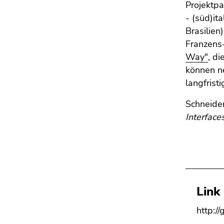
Seitenbereichs.
Projektpa
Zur
- (süd)it
Übersicht
Brasilien
der
Franzens
Seitenbereiche
Way"
, d
können ne
langfrist
Schneider
Interfac
Link
http://