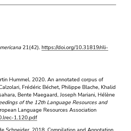
americana
21(42).
https://doi.org/10.31819/rili-
Martin Hummel. 2020. An annotated corpus of
alzolari, Frédéric Béchet, Philippe Blache, Khalid
i Isahara, Bente Maegaard, Joseph Mariani, Hélène
eedings of the 12th Language Resources and
European Language Resources Association
0.lrec-1.120.pdf
nde Schneider. 2018. Compilation and Annotation