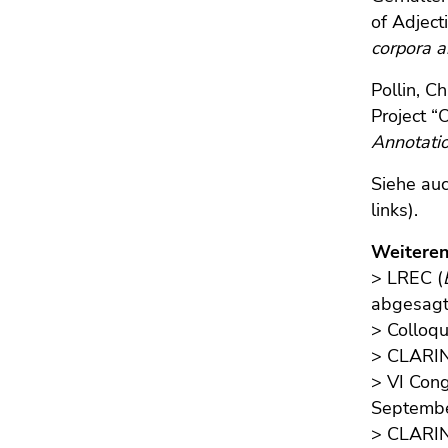
of Adjec
corpora a
Pollin, C
Project “
Annotati
Siehe auc
links).
Weiteren
> LREC (
abgesagt/
> Colloq
> CLARIN
> VI Con
September
> CLARIN