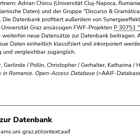
rtnern: Adrian Chircu (Universität Cluj-Napoca, Rumä
alienische Daten) und der Gruppe "Discurso & Gramática
). Die Datenbank profitiert außerdem von Synergieeffek
-Universität Graz ansässigen FWF-Projekten
P 30751 "
ie weiterhin neue Datensätze zur Datenbank beitragen.
ue Daten einheitlich klassifziert und inkorporiert werd
ig und vergleichbar zugänglich.
, Gerlinde / Pollin, Christopher / Gerhalter, Katharina 
es in Romance. Open-Access Database
(=AAIF-Databas
 zur Datenbank
gams.uni-graz.at/context:aaif