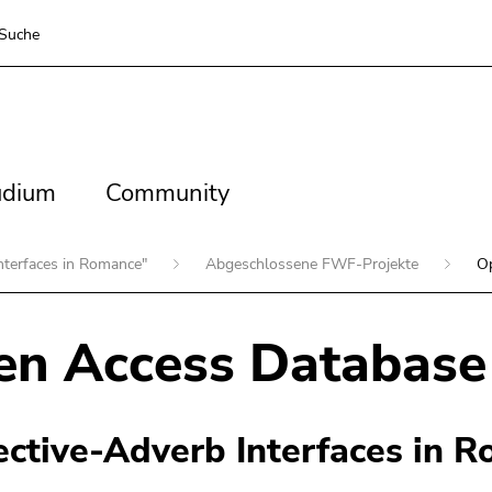
Suche
dium
Community
udium
Community
nterfaces in Romance"
Abgeschlossene FWF-Projekte
O
en Access Database
ective-Adverb Interfaces in 