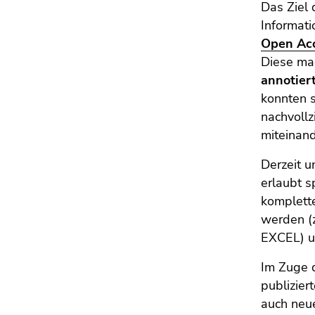
4)
Das Ziel
der
Zu
Informat
Seitenbereiche
den
Open Acc
Zusatzinformationen
Diese ma
(Zugriffstaste
annotier
5)
konnten s
Zu
nachvoll
den
miteinan
Seiteneinstellungen
(Benutzer/Sprache)
Derzeit 
(Zugriffstaste
erlaubt 
8)
komplett
Zur
werden (z
Suche
EXCEL) u
(Zugriffstaste
9)
Im Zuge 
publizie
Ende
dieses
auch neue