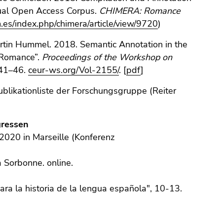
gual Open Access Corpus.
CHIMERA: Romance
m.es/index.php/chimera/article/view/9720
)
Martin Hummel. 2018. Semantic Annotation in the
n Romance”.
Proceedings of the Workshop on
 41–46.
ceur-ws.org/Vol-2155/
. [
pdf
]
ublikationliste der Forschungsgruppe (Reiter
gressen
.2020 in Marseille (Konferenz
a Sorbonne. online.
 la historia de la lengua española", 10-13.