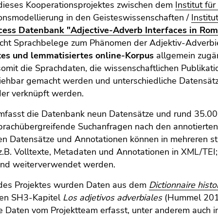
 dieses Kooperationsprojektes zwischen dem
Institut fü
ionsmodellierung in den Geisteswissenschaften /
Institu
ess Datenbank "Adjective-Adverb Interfaces in Ro
cht Sprachbelege zum Phänomen der Adjektiv-Adverbie
tes und lemmatisiertes online-Korpus
allgemein zugä
omit die Sprachdaten, die wissenschaftlichen Publika
ziehbar gemacht werden und unterschiedliche Datensät
der verknüpft werden.
umfasst die Datenbank neun Datensätze und rund 35.0
sprachübergreifende Suchanfragen nach den annotierten
en Datensätze und Annotationen können in mehreren st
.B. Volltexte, Metadaten und Annotationen in XML/TEI
nd weiterverwendet werden.
des Projektes wurden Daten aus dem
Dictionnaire histo
rten SH3-Kapitel
Los adjetivos adverbiales
(Hummel 2014
 Daten vom Projektteam erfasst, unter anderem auch in