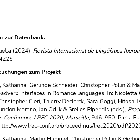
n zur Datenbank:
uella (2024),
Revista Internacional de Lingüística Ibero
4225
tlichungen zum Projekt
, Katharina, Gerlinde Schneider, Christopher Pollin & 
-adverb interfaces in Romance languages. In: Nicoletta C
Christopher Cieri, Thierry Declerck, Sara Goggi, Hitosh
ncion Moreno, Jan Odijk & Stelios Piperidis (eds.),
Proc
on Conference LREC
2020, Marseille
, 946–950. Paris: 
http://www.lrec-conf.org/proceedings/lrec2020/pdf/202
, Katharina, Martin Hummel, Christopher Pollin & Gerli