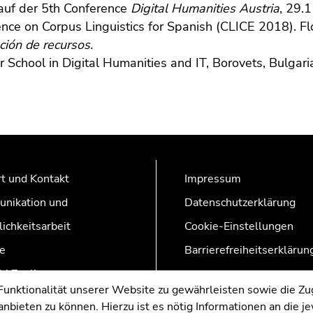
auf der 5th Conference
Digital Humanities Austria
, 29.
nce on Corpus Linguistics for Spanish (CLICE 2018). F
ión de recursos.
School in Digital Humanities and IT, Borovets, Bulgar
t und Kontakt
Impressum
nikation und
Datenschutzerklärung
lichkeitsarbeit
Cookie-Einstellungen
e
Barrierefreiheitserklärun
AZonline
nktionalität unserer Website zu gewährleisten sowie die Zug
nbieten zu können. Hierzu ist es nötig Informationen an die j