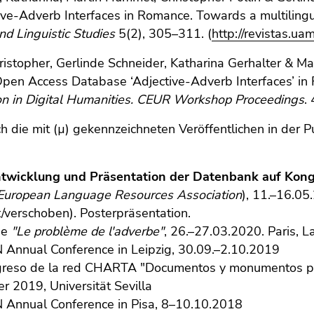
tive-Adverb Interfaces in Romance. Towards a multilin
nd Linguistic Studies
5(2), 305–311. (
http://revistas.ua
hristopher, Gerlinde Schneider, Katharina Gerhalter & 
Open Access Database ‘Adjective-Adverb Interfaces’ i
on in Digital Humanities. CEUR Workshop Proceedings
.
h die mit (µ) gekennzeichneten Veröffentlichen in der P
twicklung und Präsentation der Datenbank auf Kon
European Language Resources Association
), 11.–16.05
verschoben). Posterpräsentation.
ue
"Le problème de l'adverbe"
, 26.–27.03.2020. Paris, L
 Annual Conference in Leipzig, 30.09.–2.10.2019
greso de la red CHARTA "Documentos y monumentos para
 2019, Universität Sevilla
 Annual Conference in Pisa, 8–10.10.2018