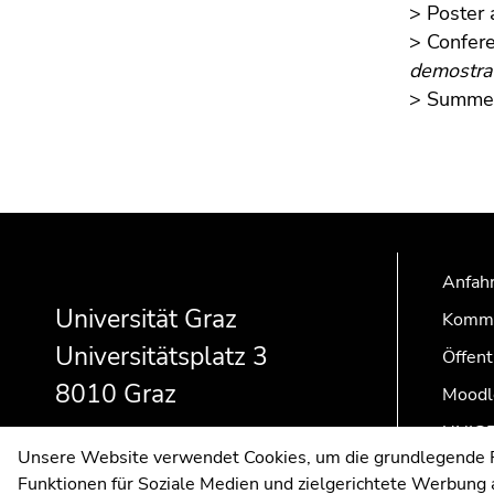
> Poster 
> Confere
demostrac
> Summer 
Beginn
Ende
Ende
des
dieses
dieses
Seitenbereichs:
Seitenbereichs.
Seitenbereichs.
Anfahr
Zusatzinformationen:
Zur
Zur
Universität Graz
Kommu
Übersicht
Übersicht
Universitätsplatz 3
der
der
Öffent
Seitenbereiche
Seitenbereiche
8010 Graz
Moodl
UNIGR
Unsere Website verwendet Cookies, um die grundlegende Fu
Funktionen für Soziale Medien und zielgerichtete Werbung a