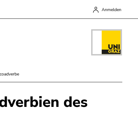
Anmelden
coadverbe
dverbien des
Schließen