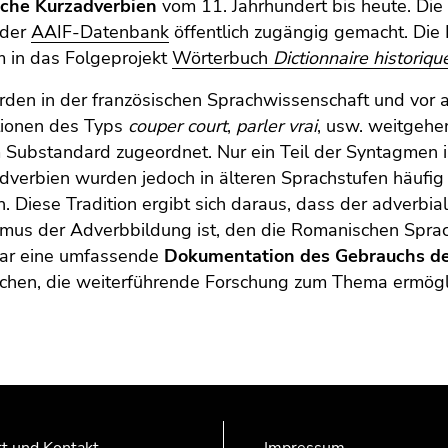
sche Kurzadverbien
vom 11. Jahrhundert bis heute. Die
 der
AAIF-Datenbank
öffentlich zugängig gemacht. Die
 in das Folgeprojekt
Wörterbuch
Dictionnaire historiqu
den in der französischen Sprachwissenschaft und vor a
tionen des Typs
couper court
,
parler vrai
, usw. weitgehe
Substandard zugeordnet. Nur ein Teil der Syntagmen is
dverbien wurden jedoch in älteren Sprachstufen häufig
n. Diese Tradition ergibt sich daraus, dass der adverbi
mus der Adverbbildung ist, den die Romanischen Sprach
war eine umfassende
Dokumentation des Gebrauchs de
schen, die weiterführende Forschung zum Thema ermögl