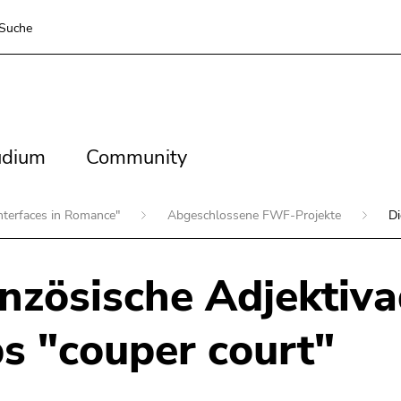
Suche
dium
Community
udium
Community
nterfaces in Romance"
Abgeschlossene FWF-Projekte
Di
nzösische Adjektiva
s "couper court"