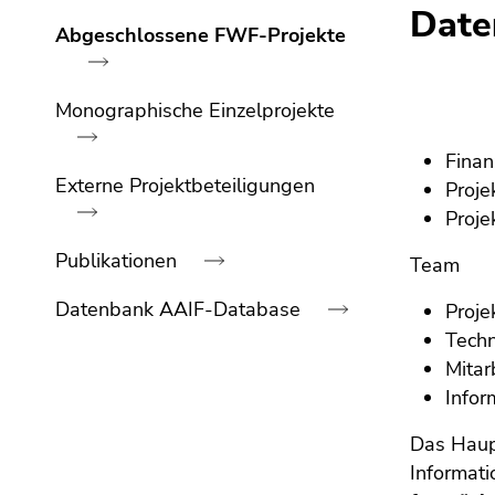
bestätigen
Date
Sie diesen
Abgeschlossene FWF-Projekte
Link.
Beginn
Zum
Monographische Einzelprojekte
des
Inhalt
Seitenbereichs:
(Zugriffstaste
Finan
Seitenbereiche:
1)
Externe Projektbeteiligungen
Proje
Zur
Proje
Positionsanzeige
Publikationen
(Zugriffstaste
Team
2)
Datenbank AAIF-Database
Proje
Zur
Techn
Hauptnavigation
Mitar
(Zugriffstaste
Ende
3)
Infor
dieses
Zur
Seitenbereichs.
Das Haup
Unternavigation
Zur
Informati
(Zugriffstaste
Übersicht