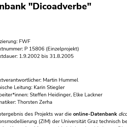
nbank "Dicoadverbe"
zierung: FWF
ktnummer: P 15806 (Einzelprojekt)
ktdauer: 1.9.2002 bis 31.8.2005
ktverantwortlicher: Martin Hummel
ische Leitung: Karin Stiegler
beiter*innen: Steffen Heidinger, Elke Lackner
matiker: Thorsten Zerha
tergebnis des Projekts war die
online-Datenbank
dic
onsmodellierung (ZIM) der Universität Graz technisch b